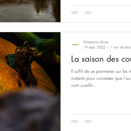
Dimension drone
19 sept. 2022
1 min de lect
La saison des cou
Il suffit de se promener sur le
instants pour constater que l'au
vont cueillir...