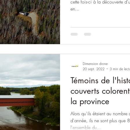
cette fois-ci à la découverte d'
en...
Dimension drone
20 sept. 2022
3 min de lect
Témoins de l'hist
couverts coloren
la province
Alors qu'ils étaient au nombre
d'année, ils ne sont plus que 
l'ensemble du...